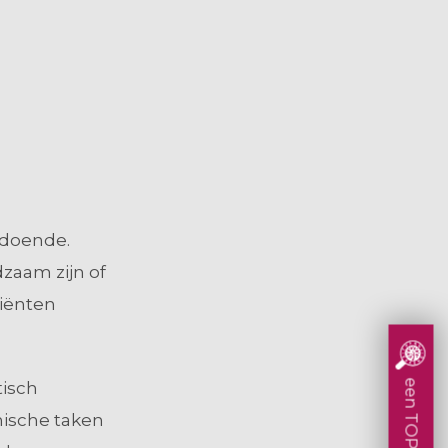
ldoende.
zaam zijn of
tiënten
tisch
nische taken