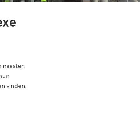
p filter
Consultatie en advies
op locatie
exe
en
Decision Tools
Ervaringsperspectief patiënten
Bekostiging topklinische functies
n naasten
 hun
en vinden.