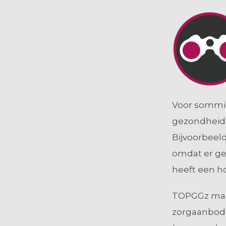
Voor sommig
gezondheids
Bijvoorbeel
omdat er gee
heeft een h
TOPGGz maak
zorgaanbod 