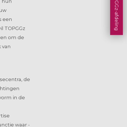
een TOPGGz-afdeling
n hun
euw
s een
 wil TOPGGz
eren om de
k van
secentra, de
chtingen
vorm in de
tise
unctie waar -