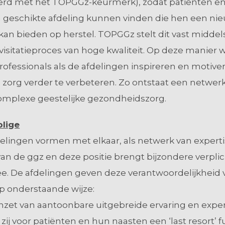
rd met het TOPGGz-keurmerk), zodat patiënten e
 geschikte afdeling kunnen vinden die hen een ni
kan bieden op herstel. TOPGGz stelt dit vast middel
visitatieproces van hoge kwaliteit. Op deze manier
rofessionals als de afdelingen inspireren en motiv
n zorg verder te verbeteren. Zo ontstaat een netwer
complexe geestelijke gezondheidszorg.
blige
lingen vormen met elkaar, als netwerk van experti
an de ggz en deze positie brengt bijzondere verpli
e. De afdelingen geven deze verantwoordelijkheid 
p onderstaande wijze:
nzet van aantoonbare uitgebreide ervaring en exper
 zij voor patiënten en hun naasten een ‘last resort’ f