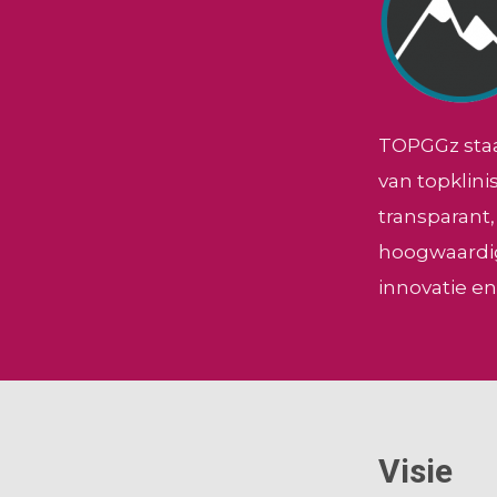
TOPGGz staat
van topklini
transparant,
hoogwaardig
innovatie e
Visie