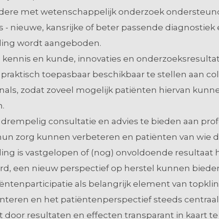
dere met wetenschappelijk onderzoek ondersteun
s - nieuwe, kansrijke of beter passende diagnostiek 
ing wordt aangeboden.
kennis en kunde, innovaties en onderzoeksresultat
praktisch toepasbaar beschikbaar te stellen aan co
nals, zodat zoveel mogelijk patiënten hiervan kunn
n.
drempelig consultatie en advies te bieden aan prof
 hun zorg kunnen verbeteren en patiënten van wie 
ng is vastgelopen of (nog) onvoldoende resultaat 
rd, een nieuw perspectief op herstel kunnen biede
ëntenparticipatie als belangrijk element van topkli
eren en het patiëntenperspectief steeds centraal t
ot door resultaten en effecten transparant in kaart t