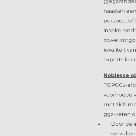
(gegarandee
naasten een
perspectief 
inspirerend 
zowel zorgp
kwaliteit va
experts in 
Noblesse o
TOPGGz-afde
voorhoede v
met zich me
ggz-keten o
Door de i
vervullen