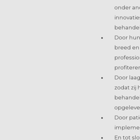
onder an
innovatie
behandel
Door hun 
breed en 
professio
profitere
Door laag
zodat zij
behandeli
opgeleve
Door pati
implement
En tot sl