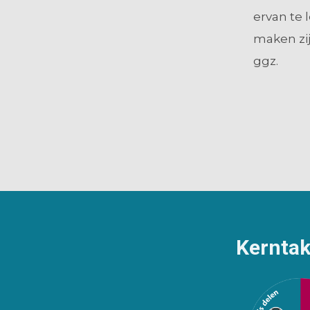
ervan te 
maken zij
ggz.
Kernta