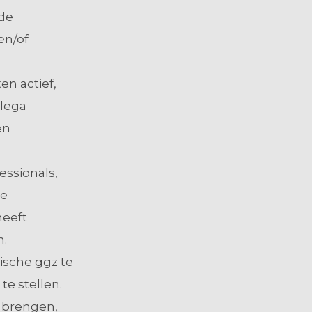
de
en/of
en actief,
llega
en
essionals,
de
heeft
n.
nische ggz te
e stellen.
e brengen,