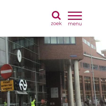
Navigatie
Navigatie
wisselen
wisselen
Zoeken
ing
Toekenning TOPGGz-keurmerk
Contributieregeling
Visitatieweb
g
Wetenschappelijk onderzoek