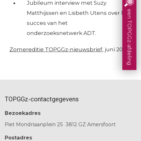
i
Jubileum interview met Suzy
e
:
Resultaten en effecten
een TOPGGz-afdeling
Matthijssen en Lisbeth Utens over het
Consultatie en advies
s
n
F
Concentratie en spreiding
succes van het
d
a
Decision Tools
onderzoeksnetwerk ADT.
e
Ervaringsperspectief patiënten
c
Bekostiging topklinische functies
l
Zomereditie TOPGGz-nieuwsbrief
, juni 2022
i
e
l
n
i
t
e
TOPGGz-contactgegevens
r
Bezoekadres
e
Piet Mondriaanplein 25
3812 GZ Amersfoort
n
Postadres