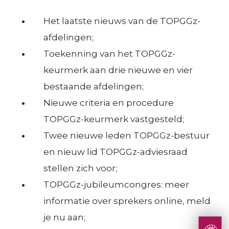
e
M
r
Voorbereiding en begeleiding
Het laatste nieuws van de TOPGGz-
:
Visitatieprocedure
T
afdelingen;
Over de criteria
C
Toekenning van het TOPGGz-
O
Toekenning TOPGGz-keurmerk
e
keurmerk aan drie nieuwe en vier
Contributieregeling
P
Visitatieweb
bestaande afdelingen;
r
G
Nieuwe criteria en procedure
S
t
Kennis delen
G
TOPGGz-keurmerk vastgesteld;
M
i
Zoek een TOPGGz-afdeling
z
Twee nieuwe leden TOPGGz-bestuur
:
Zoek een TOPGGz-afdeling op filter
f
en nieuw lid TOPGGz-adviesraad
Zoek een TOPGGz-afdeling op locatie
K
i
Wetenschappelijk onderzoek
stellen zich voor;
e
c
Consultatie en advies
TOPGGz-jubileumcongres: meer
n
e
S
informatie over sprekers online, meld
Faciliteren
n
r
je nu aan;
M
Samenwerking in netwerken