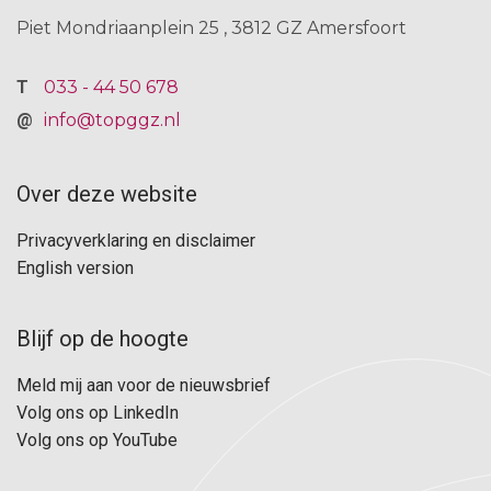
Piet Mondriaanplein 25
3812 GZ
Amersfoort
033 - 44 50 678
info@topggz.nl
Over deze website
F
Privacyverklaring en disclaimer
o
English version
o
t
Blijf op de hoogte
F
e
Meld mij aan voor de nieuwsbrief
o
r
Volg ons op LinkedIn
o
Volg ons op YouTube
n
t