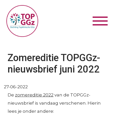
Overslaan en naar de inhoud gaan
Navig
wisse
Zomereditie TOPGGz-
Zo
nieuwsbrief juni 2022
S
Algemeen
M
Over TOPGGz
:
Publicaties
27-06-2022
Contact en bereikbaarheid
De
zomereditie 2022
van de TOPGGz-
O
Privacyverklaring en disclaimer
nieuwsbrief is vandaag verschenen. Hierin
v
lees je onder andere:
S
Certificeren