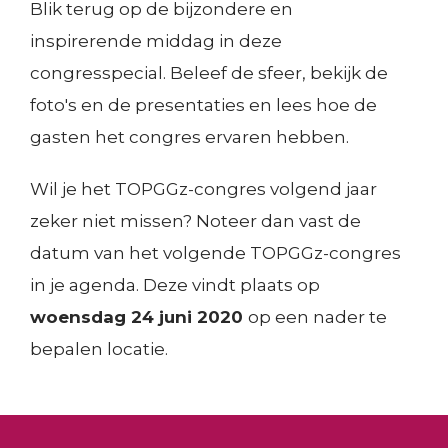
i
Blik terug op de bijzondere en
e
:
Resultaten en effecten
inspirerende middag in deze
Consultatie en advies
s
n
F
Concentratie en spreiding
congresspecial. Beleef de sfeer, bekijk de
d
a
Decision Tools
foto's en de presentaties en lees hoe de
e
Ervaringsperspectief patiënten
c
gasten het congres ervaren hebben.
Bekostiging topklinische functies
l
i
e
Wil je het TOPGGz-congres volgend jaar
l
zeker niet missen? Noteer dan vast de
n
i
datum van het volgende TOPGGz-congres
t
in je agenda. Deze vindt plaats op
e
woensdag 24 juni 2020
op een nader te
r
bepalen locatie.
e
n