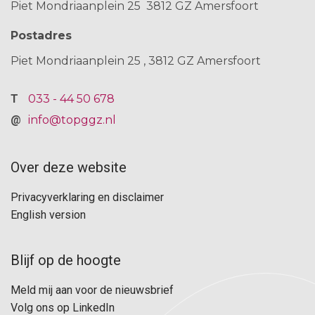
Piet Mondriaanplein 25
3812 GZ Amersfoort
Postadres
Piet Mondriaanplein 25
3812 GZ
Amersfoort
033 - 44 50 678
info@topggz.nl
Over deze website
F
Privacyverklaring en disclaimer
o
English version
o
t
Blijf op de hoogte
F
e
Meld mij aan voor de nieuwsbrief
o
r
Volg ons op LinkedIn