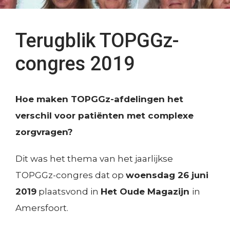
e
M
r
Voorbereiding en begeleiding
:
Visitatieprocedure
Terugblik TOPGGz-
T
Over de criteria
C
O
congres 2019
Toekenning TOPGGz-keurmerk
e
Contributieregeling
P
Visitatieweb
r
G
Hoe maken TOPGGz-afdelingen het
S
t
Kennis delen
G
verschil voor patiënten met complexe
M
i
Zoek een TOPGGz-afdeling
z
zorgvragen?
:
Zoek een TOPGGz-afdeling op filter
f
Zoek een TOPGGz-afdeling op locatie
Dit was het thema van het jaarlijkse
K
i
Wetenschappelijk onderzoek
TOPGGz-congres dat op
woensdag 26 juni
e
c
Consultatie en advies
2019
plaatsvond in
Het Oude Magazijn
in
n
e
S
Faciliteren
Amersfoort.
n
r
M
Samenwerking in netwerken