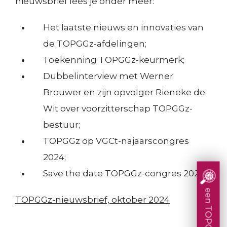
e
nieuwsbrief lees je onder meer:
M
r
Voorbereiding en begeleiding
Het laatste nieuws en innovaties van
:
Visitatieprocedure
T
de TOPGGz-afdelingen;
Over de criteria
C
O
Toekenning TOPGGz-keurmerk
Toekenning TOPGGz-keurmerk;
e
Contributieregeling
P
Dubbelinterview met Werner
Visitatieweb
r
G
Brouwer en zijn opvolger Rieneke de
S
t
Kennis delen
Wit over voorzitterschap TOPGGz-
G
M
i
bestuur;
Zoek een TOPGGz-afdeling
z
:
Zoek een TOPGGz-afdeling op filter
f
TOPGGz op VGCt-najaarscongres
Zoek een TOPGGz-afdeling op locatie
2024;
K
i
Wetenschappelijk onderzoek
Save the date TOPGGz-congres 2025.
e
c
Consultatie en advies
n
e
S
TOPGGz-nieuwsbrief, oktober 2024
Faciliteren
n
r
M
Samenwerking in netwerken