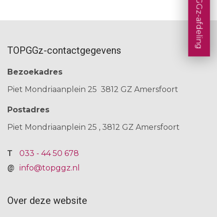
een TOPGGz-afdeling
i
e
:
Resultaten en effecten
Consultatie en advies
s
n
F
Concentratie en spreiding
d
a
Decision Tools
TOPGGz-contactgegevens
e
Ervaringsperspectief patiënten
c
Bekostiging topklinische functies
Bezoekadres
l
i
Piet Mondriaanplein 25
3812 GZ Amersfoort
e
l
n
Postadres
i
Piet Mondriaanplein 25
3812 GZ
Amersfoort
t
e
033 - 44 50 678
r
info@topggz.nl
e
n
Over deze website
F