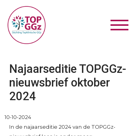
Overslaan en naar de inhoud gaan
Navig
wisse
Najaarseditie TOPGGz-
Zo
nieuwsbrief oktober
S
Algemeen
M
2024
Over TOPGGz
:
Publicaties
Contact en bereikbaarheid
O
10-10-2024
Privacyverklaring en disclaimer
v
In de najaarseditie 2024 van de TOPGGz-
S
Certificeren