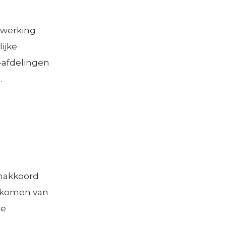
nwerking
ijke
afdelingen
.
enakkoord
e komen van
de