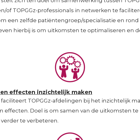
g stelt zich ten doel om samenwerking tussen TOPG
r
n/of TOPGGz-professionals in netwerken te facilite
e
 een zelfde patiëntengroep/specialisatie en rond 
even hierbij is om uitkomsten te optimaliseren en d
n
 en effecten inzichtelijk maken
 faciliteert TOPGGz-afdelingen bij het inzichtelijk 
en effecten. Doel is om samen van de uitkomsten te
 verder te verbeteren.