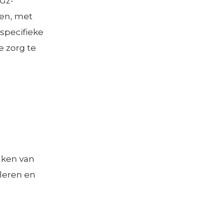
Gz-
ren, met
specifieke
e zorg te
maken van
 leren en