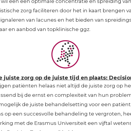
 wil een een optimale concentratie en spreiding va
stische zorg faciliteren door het in kaart brengen v
 signaleren van lacunes en het bieden van spreiding
aar en aanbod van topklinische ggz.
 juiste zorg op de juiste tijd en plaats: Decisi
jgen patiënten helaas niet altijd de juiste zorg op he
send bij de ernst en complexiteit van hun problem
ogelijk de juiste behandelsetting voor een patiënt
ns op een succesvolle behandeling te vergroten, h
king met de Erasmus Universiteit een vijftal weten