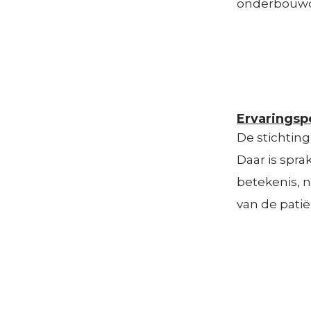
onderbouwde
Ervaringspe
De stichting
Daar is spra
betekenis, 
van de pati