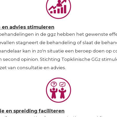
e en advies stimuleren
ehandelingen in de ggz hebben het gewenste effe
allen stagneert de behandeling of slaat de behand
andelaar kan in zo'n situatie een beroep doen op co
n second opinion. Stichting Topklinische GGz stimul
nzet van consultatie en advies.
e en spreiding faciliteren