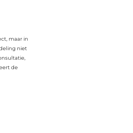
ct, maar in
eling niet
nsultatie,
eert de