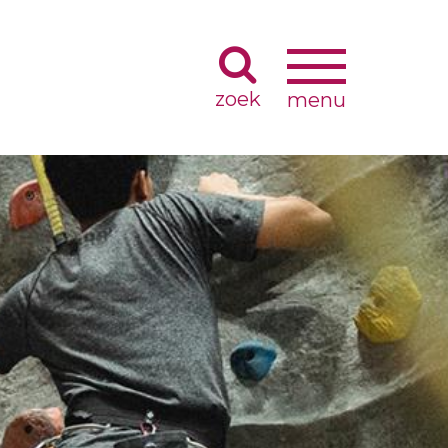
Navigatie
Navigatie
wisselen
wisselen
Zoeken
ing
Toekenning TOPGGz-keurmerk
Contributieregeling
Visitatieweb
g
Wetenschappelijk onderzoek