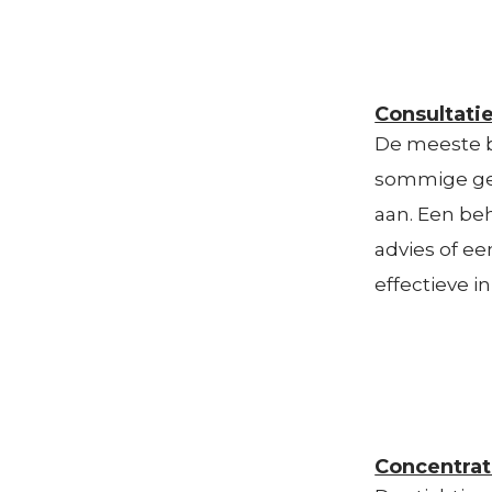
Consultati
De meeste b
sommige gev
aan. Een beh
advies of ee
effectieve i
Concentrati