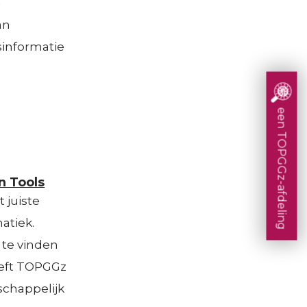
n
an
sinformatie
een TOPGGz-afdeling
on Tools
t juiste
atiek.
 te vinden
eeft TOPGGz
schappelijk