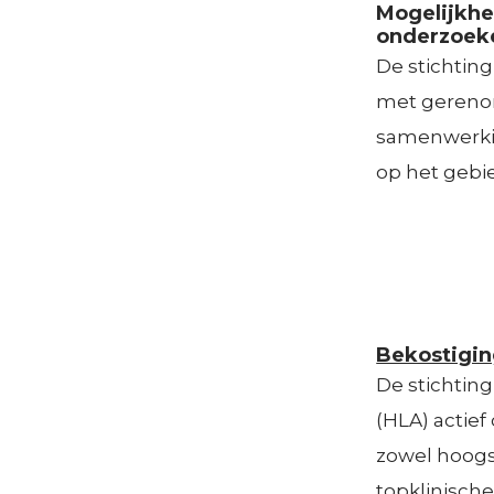
Mogelijkhe
onderzoek
De stichtin
met gerenom
samenwerki
op het gebi
Bekostigin
De stichtin
(HLA) actie
zowel hoogsp
topklinisch