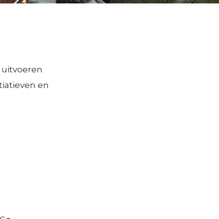
p filter
Consultatie en advies
op locatie
en
Decision Tools
t uitvoeren
Ervaringsperspectief patiënten
itiatieven en
Bekostiging topklinische functies