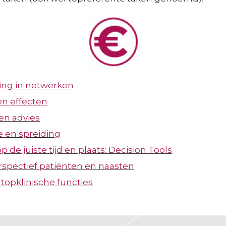
ng in netwerken
en effecten
en advies
e en spreiding
p de juiste tijd en plaats: Decision Tools
rspectief patiënten en naasten
topklinische functies