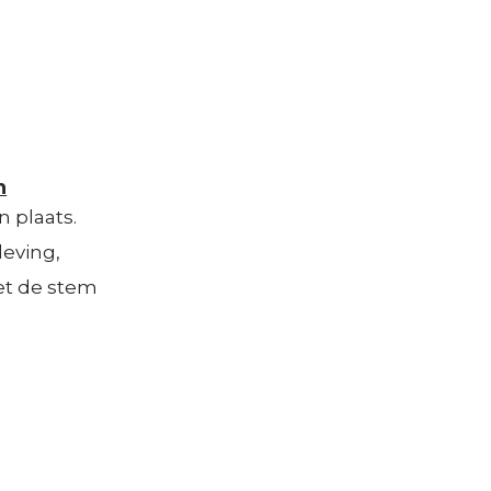
n
n plaats.
leving,
et de stem