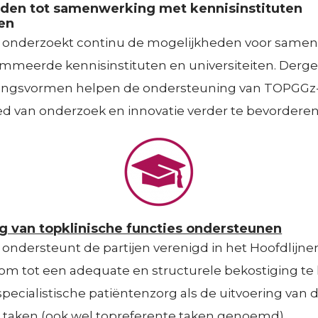
den tot samenwerking met kennisinstituten
en
g onderzoekt continu de mogelijkheden voor same
meerde kennisinstituten en universiteiten. Dergel
ngsvormen helpen de ondersteuning van TOPGGz-
ed van onderzoek en innovatie verder te bevorderen
g van topklinische functies ondersteunen
g ondersteunt de partijen verenigd in het Hoofdlijn
f om tot een adequate en structurele bekostiging t
ecialistische patiëntenzorg als de uitvoering van 
e taken (ook wel topreferente taken genoemd).