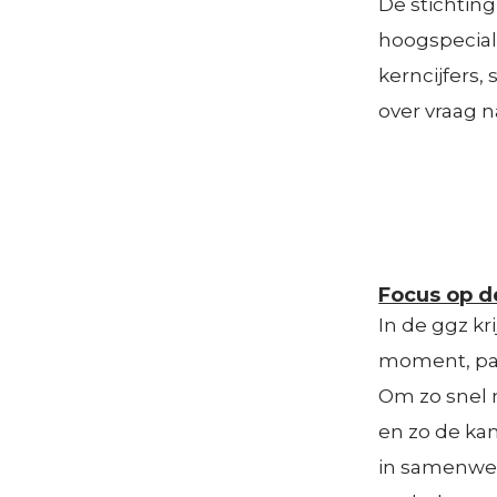
De stichting
hoogspeciali
kerncijfers,
over vraag n
Focus op de
In de ggz kri
moment, pas
Om zo snel m
en zo de ka
in samenwer