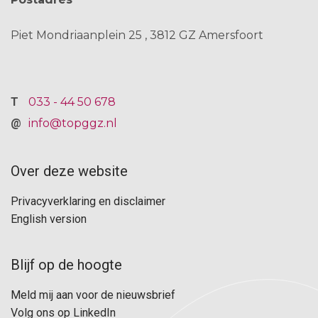
Piet Mondriaanplein 25
3812 GZ
Amersfoort
033 - 44 50 678
info@topggz.nl
Over deze website
F
Privacyverklaring en disclaimer
o
English version
o
t
Blijf op de hoogte
F
e
Meld mij aan voor de nieuwsbrief
o
r
Volg ons op LinkedIn