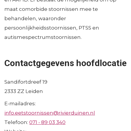
i
e
:
Resultaten en effecten
maat comorbide stoornissen mee te
Consultatie en advies
s
n
F
behandelen, waaronder
Concentratie en spreiding
d
a
Decision Tools
persoonlijkheidsstoornissen, PTSS en
e
Ervaringsperspectief patiënten
c
autismespectrumstoornissen.
Bekostiging topklinische functies
l
i
e
l
Contactgegevens hoofdlocatie
n
i
t
Sandifortdreef 19
e
2333 ZZ
Leiden
r
E-mailadres:
e
info.eetstoornissen@rivierduinen.nl
n
Telefoon:
071 - 89 03 340