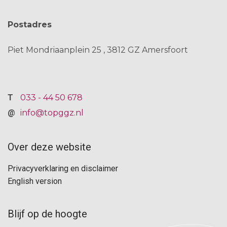
Postadres
Piet Mondriaanplein 25
3812 GZ
Amersfoort
033 - 44 50 678
info@topggz.nl
Over deze website
F
Privacyverklaring en disclaimer
o
English version
o
t
Blijf op de hoogte
F