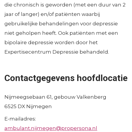
i
e
:
Resultaten en effecten
die chronisch is geworden (met een duur van 2
Consultatie en advies
s
n
jaar of langer) en/of patiënten waarbij
F
Concentratie en spreiding
d
gebruikelijke behandelingen voor depressie
a
Decision Tools
niet geholpen heeft. Ook patiënten met een
e
Ervaringsperspectief patiënten
c
bipolaire depressie worden door het
Bekostiging topklinische functies
l
i
Expertisecentrum Depressie behandeld.
e
l
n
i
Contactgegevens hoofdlocatie
t
e
Nijmeegsebaan 61, gebouw Valkenberg
r
6525 DX
Nijmegen
e
E-mailadres:
n
ambulant.nijmegen@propersona.nl