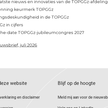
aatste nieuws en innovaties van de TOPGGz-afdelin
ren
:
Zoek een TOPGGz-afdeling o
t
ts
enning keurmerk TOPGGz
Zoek een TOPGGz-afdeling 
K
i
ublicaties
ingsdeskundigheid in de TOPGGz
S
Faciliteren
e
erklaring en disclaimer
f
z in cijfers
M
n
Samenwerking in netwerk
i
the-date TOPGGz-jubileumcongres 2027
:
Resultaten en effecten
n
c
Consultatie en advies
F
wsbrief, juli 2026
i
Concentratie en spreiding
e
a
s
r
c
d
e
i
e
n
l
l
deze website
Blijf op de hoogte
F
i
e
o
t
verklaring en disclaimer
Meld mij aan voor de nieuwsb
n
o
e