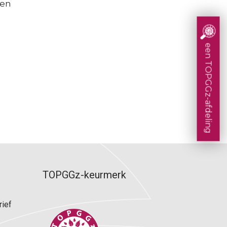
gen
p filter
Consultatie en advies
op locatie
een TOPGGz-afdeling
en
Decision Tools
Ervaringsperspectief patiënten
Bekostiging topklinische functies
TOPGGz-keurmerk
rief