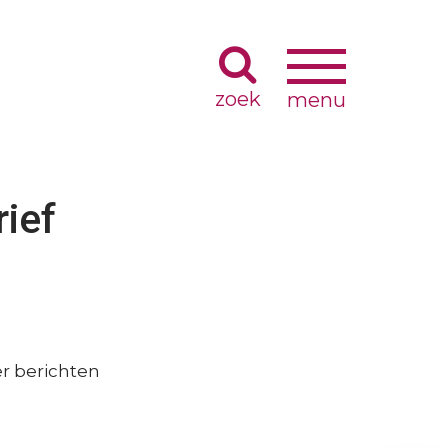
Navigatie
Navigatie
wisselen
wisselen
ief
Zoeken
ing
Toekenning TOPGGz-keurmerk
Contributieregeling
Visitatieweb
r berichten
g
Wetenschappelijk onderzoek